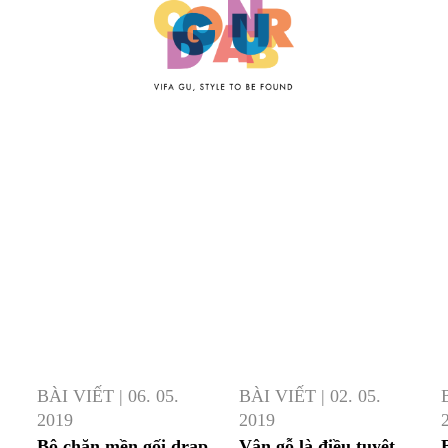
BÀI VIẾT
|
06. 05.
BÀI VIẾT
|
02. 05.
2019
2019
Bộ chăn mền gối drap
Vân gỗ là điều tuyệt