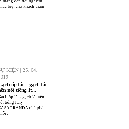
ẽ mang đến trải nghiệm
hác biệt cho khách tham
..
SỰ KIỆN
|
25. 04.
2019
Gạch ốp lát – gạch lát
ền nổi tiếng It...
ạch ốp lát - gạch lát nền
ổi tiếng Italy -
CASAGRANDA nhà phân
hối ...