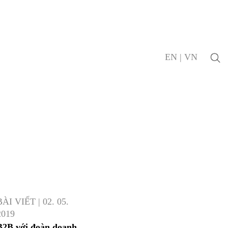
EN
|
VN
BÀI VIẾT
|
02. 05.
2019
B2B với đoàn doanh