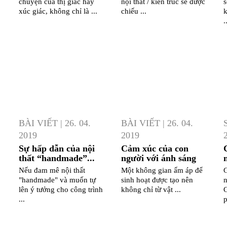
chuyện của thị giác hay
nội thất / kiến trúc sẽ được
s
xúc giác, không chỉ là ...
chiếu ...
k
.
BÀI VIẾT
|
26. 04.
BÀI VIẾT
|
26. 04.
2019
2019
Sự hấp dẫn của nội
Cảm xúc của con
thất “handmade”...
người với ánh sáng
n
Nếu đam mê nội thất
Một không gian ấm áp để
G
"handmade" và muốn tự
sinh hoạt được tạo nên
n
lên ý tưởng cho công trình
không chỉ từ vật ...
...
p