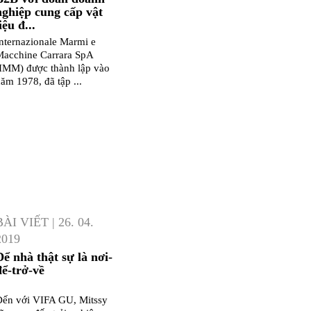
nghiệp cung cấp vật
iệu đ...
nternazionale Marmi e
acchine Carrara SpA
IMM) được thành lập vào
ăm 1978, đã tập ...
BÀI VIẾT
|
26. 04.
2019
Để nhà thật sự là nơi-
để-trở-về
ến với VIFA GU, Mitssy