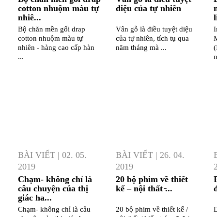
cotton nhuộm màu tự
diệu của tự nhiên
nhiê...
l
Bộ chăn mền gối drap
Vân gỗ là điều tuyệt diệu
I
cotton nhuộm màu tự
của tự nhiên, tích tụ qua
M
nhiên - hàng cao cấp hàn
năm tháng mà ...
(
...
n
BÀI VIẾT
|
02. 05.
BÀI VIẾT
|
26. 04.
2019
2019
Chạm- không chỉ là
20 bộ phim về thiết
câu chuyện của thị
kế – nội thất ̵...
giác ha...
Chạm- không chỉ là câu
20 bộ phim về thiết kế /
Đ