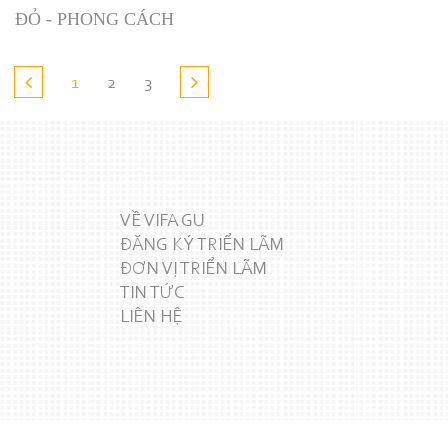
ĐỎ - PHONG CÁCH
1
2
3
VỀ VIFA GU
ĐĂNG KÝ TRIỂN LÃM
ĐƠN VỊ TRIỂN LÃM
TIN TỨC
LIÊN HỆ