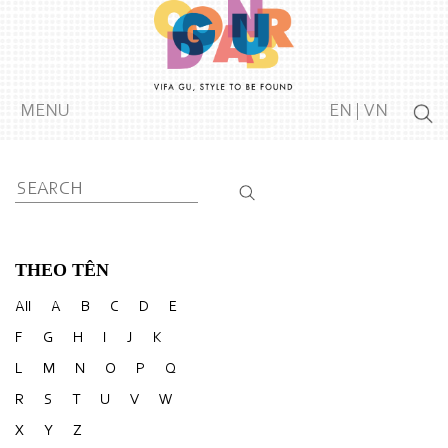
MENU
EN
|
VN
Search
for:
THEO TÊN
All
A
B
C
D
E
F
G
H
I
J
K
L
M
N
O
P
Q
R
S
T
U
V
W
X
Y
Z