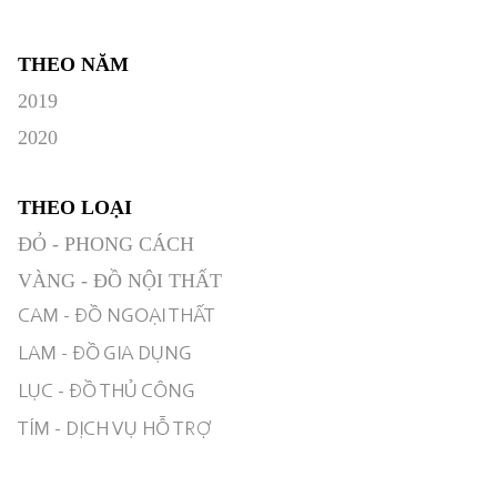
THEO NĂM
2019
2020
THEO LOẠI
ĐỎ - PHONG CÁCH
VÀNG - ĐỒ NỘI THẤT
CAM - ĐỒ NGOẠI THẤT
LAM - ĐỒ GIA DỤNG
LỤC - ĐỒ THỦ CÔNG
TÍM - DỊCH VỤ HỖ TRỢ