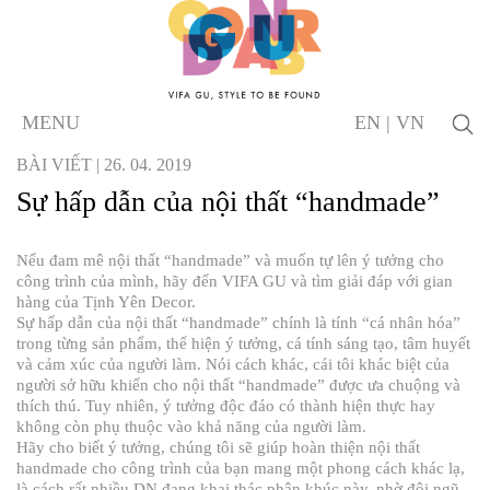
MENU
EN
|
VN
BÀI VIẾT | 26. 04. 2019
Sự hấp dẫn của nội thất “handmade”
Nếu đam mê nội thất “handmade” và muốn tự lên ý tưởng cho
công trình của mình, hãy đến VIFA GU và tìm giải đáp với gian
hàng của Tịnh Yên Decor.
Sự hấp dẫn của nội thất “handmade” chính là tính “cá nhân hóa”
trong từng sản phẩm, thể hiện ý tưởng, cá tính sáng tạo, tâm huyết
và cảm xúc của người làm. Nói cách khác, cái tôi khác biệt của
người sở hữu khiến cho nội thất “handmade” được ưa chuộng và
thích thú. Tuy nhiên, ý tưởng độc đáo có thành hiện thực hay
không còn phụ thuộc vào khả năng của người làm.
Hãy cho biết ý tưởng, chúng tôi sẽ giúp hoàn thiện nội thất
handmade cho công trình của bạn mang một phong cách khác lạ,
là cách rất nhiều DN đang khai thác phân khúc này, nhờ đội ngũ