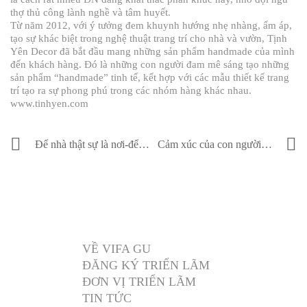
thợ thủ công lành nghề và tâm huyết.
Từ năm 2012, với ý tưởng đem khuynh hướng nhẹ nhàng, ấm áp,
tạo sự khác biệt trong nghệ thuật trang trí cho nhà và vườn, Tịnh
Yên Decor đã bắt đầu mang những sản phẩm handmade của mình
đến khách hàng. Đó là những con người đam mê sáng tạo những
sản phẩm “handmade” tinh tế, kết hợp với các mẫu thiết kế trang
trí tạo ra sự phong phú trong các nhóm hàng khác nhau.
www.tinhyen.com
Để nhà thật sự là nơi-để-trở-về
Cảm xúc của con người với ánh sáng
VỀ VIFA GU
ĐĂNG KÝ TRIỂN LÃM
ĐƠN VỊ TRIỂN LÃM
TIN TỨC